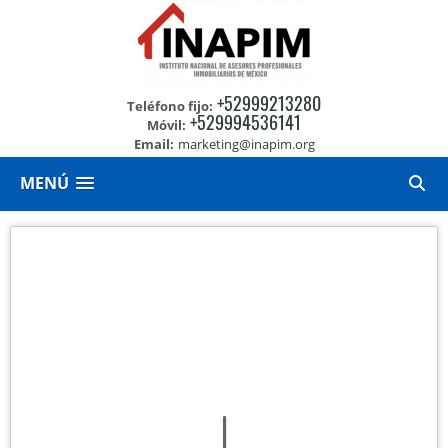
+52999213280
Teléfono fijo:
+529994536141
Móvil:
Email:
marketing@inapim.org
MENÚ