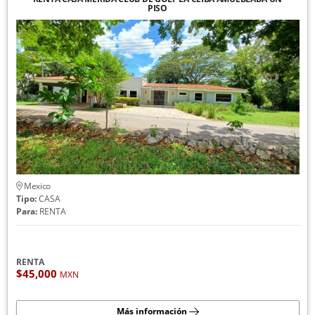
PISO
Mexico
Tipo:
CASA
Para:
RENTA
RENTA
$45,000
MXN
Más información