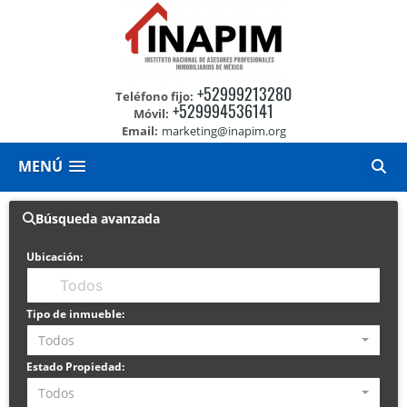
+52999213280
Teléfono fijo:
+529994536141
Móvil:
Email:
marketing@inapim.org
MENÚ
Búsqueda avanzada
Ubicación:
Tipo de inmueble:
Todos
Estado Propiedad:
Todos