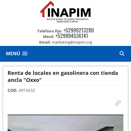
+52999213280
Teléfono fijo:
+529994536141
Móvil:
Email:
marketing@inapim.org
MENÚ
Renta de locales en gasolinera con tienda
ancla "Oxxo"
COD.
4915632