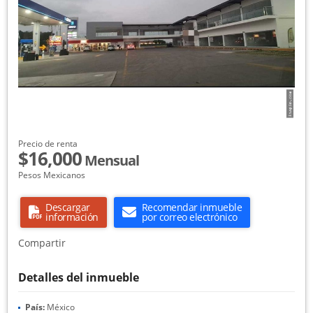
Precio de renta
$16,000
Mensual
Pesos Mexicanos
Descargar
Recomendar inmueble
información
por correo electrónico
Compartir
Detalles del inmueble
País:
México