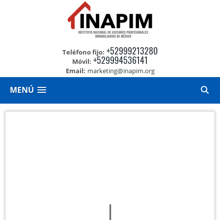
+52999213280
Teléfono fijo:
+529994536141
Móvil:
Email:
marketing@inapim.org
MENÚ