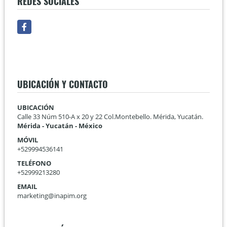
REDES SOCIALES
Facebook
UBICACIÓN Y CONTACTO
UBICACIÓN
Calle 33 Núm 510-A x 20 y 22 Col.Montebello. Mérida, Yucatán.
Mérida - Yucatán - México
MÓVIL
+529994536141
TELÉFONO
+52999213280
EMAIL
marketing@inapim.org