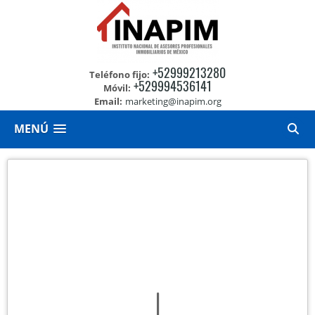
+52999213280
Teléfono fijo:
+529994536141
Móvil:
Email:
marketing@inapim.org
MENÚ