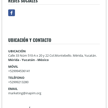
REDES SOCIALES
Facebook
UBICACIÓN Y CONTACTO
UBICACIÓN
Calle 33 Núm 510-A x 20 y 22 Col.Montebello. Mérida, Yucatán.
Mérida - Yucatán - México
MÓVIL
+529994536141
TELÉFONO
+52999213280
EMAIL
marketing@inapim.org