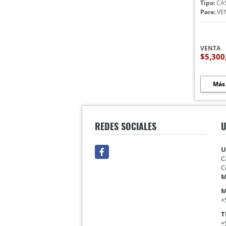
Tipo:
CA
Para:
VE
VENTA
$5,300
Más
REDES SOCIALES
U
Facebook
U
C
C
M
M
+
T
+