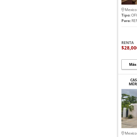
Mexico
Tipo:
OFI
Para:
RE
RENTA
$28,0
Más
CAS
MÉR
Mexico