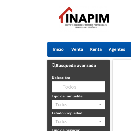
Inicio
Venta
Renta
Agentes
Búsqueda avanzada
Ubicación:
Tipo de inmueble:
Todos
Estado Propiedad:
Todos
Tipo de negocio: