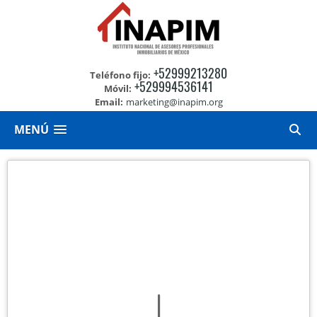
+52999213280
Teléfono fijo:
+529994536141
Móvil:
Email:
marketing@inapim.org
MENÚ