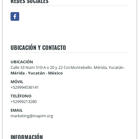
REDES SOCIALES
Facebook
UBICACIÓN Y CONTACTO
UBICACIÓN
Calle 33 Núm 510-A x 20 y 22 Col.Montebello. Mérida, Yucatán.
Mérida - Yucatán - México
MÓVIL
+529994536141
TELÉFONO
+52999213280
EMAIL
marketing@inapim.org
INFORMACIÓN