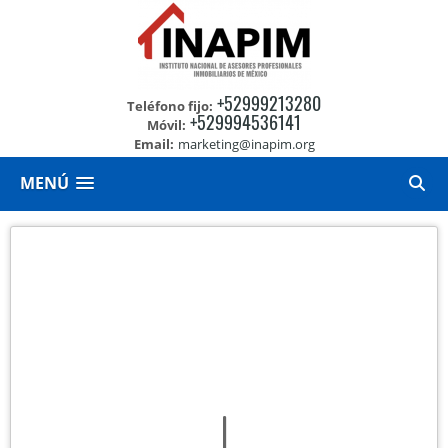
+52999213280
Teléfono fijo:
+529994536141
Móvil:
Email:
marketing@inapim.org
MENÚ