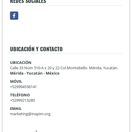
REDES SOCIALES
Facebook
UBICACIÓN Y CONTACTO
UBICACIÓN
Calle 33 Núm 510-A x 20 y 22 Col.Montebello. Mérida, Yucatán.
Mérida - Yucatán - México
MÓVIL
+529994536141
TELÉFONO
+52999213280
EMAIL
marketing@inapim.org