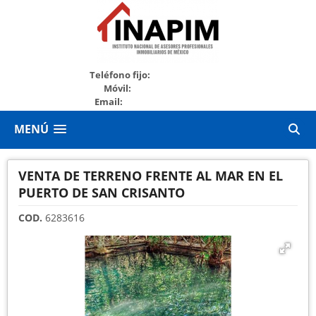
+52999213280
Teléfono fijo:
+529994536141
Móvil:
Email:
marketing@inapim.org
MENÚ
VENTA DE TERRENO FRENTE AL MAR EN EL
PUERTO DE SAN CRISANTO
COD.
6283616