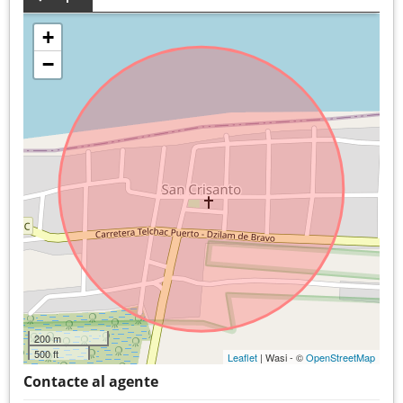
+
−
200 m
500 ft
Leaflet
| Wasi - ©
OpenStreetMap
Contacte al agente