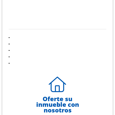
EMAIL
marketing@inapim.org
INFORMACIÓN
Inicio
Venta
Renta
Contáctenos
Políticas de privacidad
Oferte su
inmueble con
nosotros