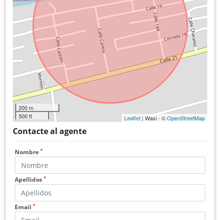
200 m
500 ft
Leaflet
| Wasi - ©
OpenStreetMap
Contacte al agente
*
Nombre
*
Apellidos
*
Email