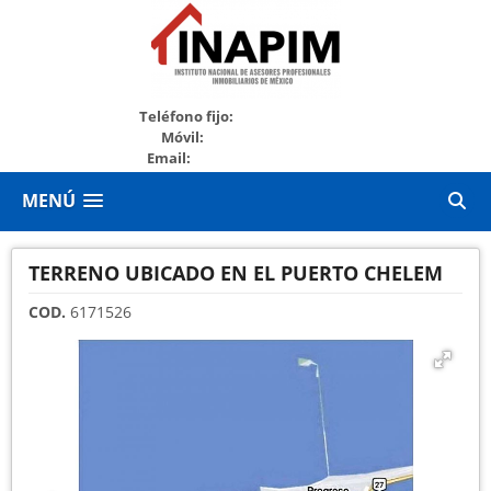
+52999213280
Teléfono fijo:
+529994536141
Móvil:
Email:
marketing@inapim.org
MENÚ
TERRENO UBICADO EN EL PUERTO CHELEM
COD.
6171526