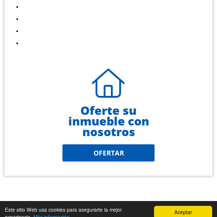
Venta
Renta
Contáctenos
Políticas de privacidad
Oferte su
inmueble con
nosotros
OFERTAR
Este sitio Web usa cookies para asegurarte la mejor
Aceptar
experiencia.
Más información