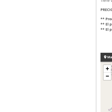
Tiene 
PRECIO
** Pre
** El 
** El 
Ma
+
−