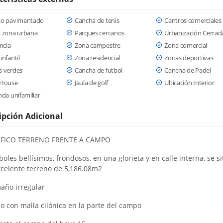
so pavimentado
Cancha de tenis
Centros comerciales
a zona urbana
Parques cercanos
Urbanización Cerrad
ancia
Zona campestre
Zona comercial
infantil
Zona residencial
Zonas deportivas
s verdes
Cancha de futbol
Cancha de Padel
 House
Jaula de golf
Ubicación Interior
nda unifamiliar
ipción Adicional
FICO TERRENO FRENTE A CAMPO
oles bellísimos, frondosos, en una glorieta y en calle interna, se si
xcelente terreno de 5,186.08m2
año irregular
o con malla cilónica en la parte del campo