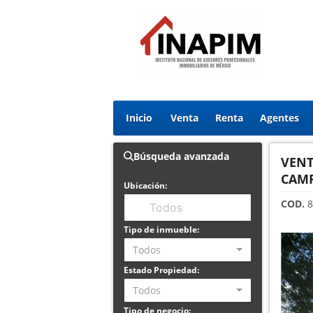
Inicio
Venta
Renta
Agentes
Búsqueda avanzada
VENT
CAM
Ubicación:
COD.
8
Tipo de inmueble:
Todos
Estado Propiedad:
Todos
Tipo de negocio: