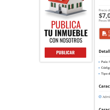
Precio d
$7,
Pesos M
D
i
Detal
País:
M
Códig
Tipo 
Carac
Admi
Carac