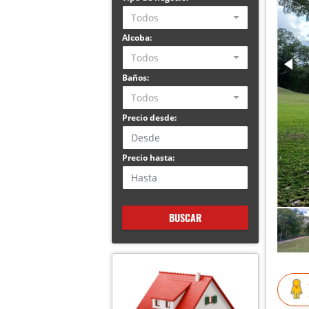
Todos
Alcoba:
Todos
Baños:
Todos
Precio desde:
Precio hasta:
BUSCAR