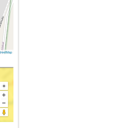
treetMap