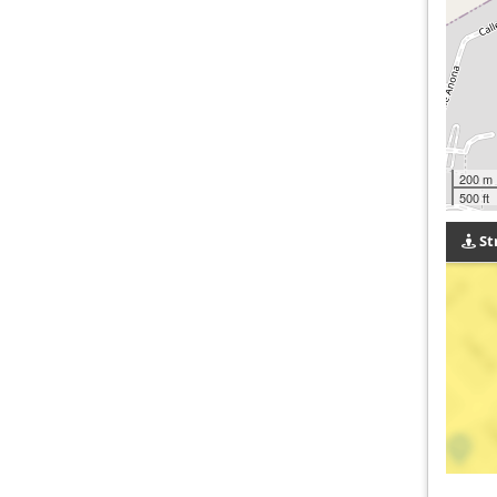
200 m
500 ft
St