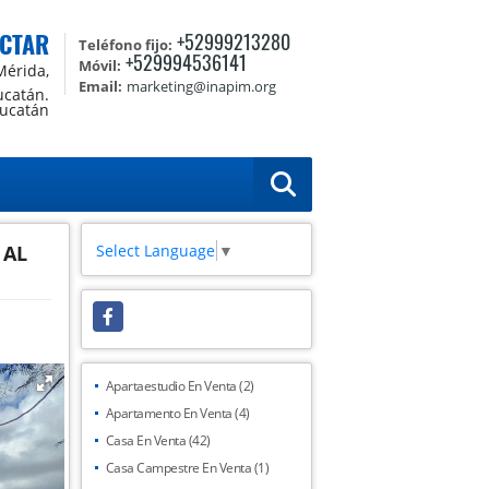
CTAR
+52999213280
Teléfono fijo:
+529994536141
Móvil:
Mérida,
Email:
marketing@inapim.org
ucatán.
Yucatán
Select Language
▼
 AL
Facebook
Apartaestudio En Venta (2)
Apartamento En Venta (4)
Casa En Venta (42)
Casa Campestre En Venta (1)