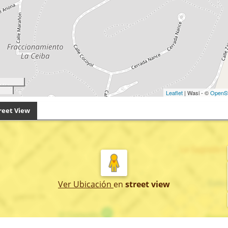
Leaflet
| Wasi - ©
OpenS
reet View
Ver Ubicación
en
street view