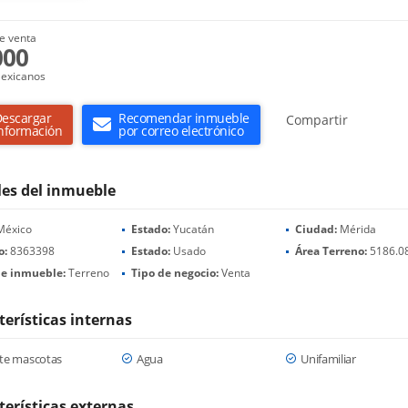
e venta
000
exicanos
escargar
Recomendar inmueble
Compartir
nformación
por correo electrónico
les del inmueble
éxico
Estado:
Yucatán
Ciudad:
Mérida
o:
8363398
Estado:
Usado
Área Terreno:
5186.0
de inmueble:
Terreno
Tipo de negocio:
Venta
terísticas internas
te mascotas
Agua
Unifamiliar
terísticas externas