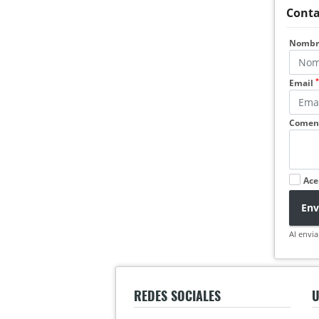
Conta
Nomb
*
Email
Coment
Ace
Env
Al envia
REDES SOCIALES
U