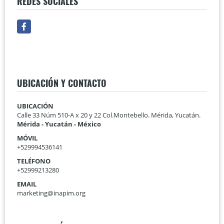
REDES SOCIALES
Facebook
UBICACIÓN Y CONTACTO
UBICACIÓN
Calle 33 Núm 510-A x 20 y 22 Col.Montebello. Mérida, Yucatán.
Mérida - Yucatán - México
MÓVIL
+529994536141
TELÉFONO
+52999213280
EMAIL
marketing@inapim.org