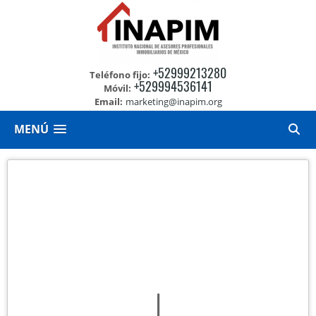
+52999213280
Teléfono fijo:
+529994536141
Móvil:
Email:
marketing@inapim.org
MENÚ