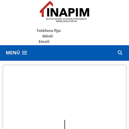
+52999213280
Teléfono fijo:
+529994536141
Móvil:
Email:
marketing@inapim.org
MENÚ