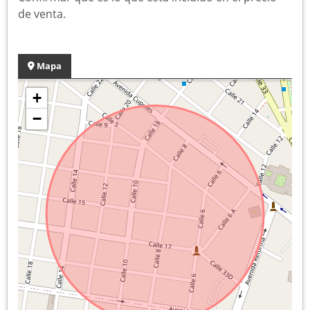
de venta.
Mapa
+
−