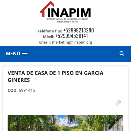
+52999213280
Teléfono fijo:
+529994536141
Móvil:
Email:
marketing@inapim.org
MENÚ
VENTA DE CASA DE 1 PISO EN GARCIA
GINERES
COD.
6991415