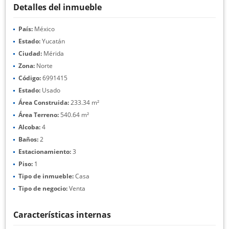
Detalles del inmueble
País:
México
Estado:
Yucatán
Ciudad:
Mérida
Zona:
Norte
Código:
6991415
Estado:
Usado
Área Construida:
233.34 m²
Área Terreno:
540.64 m²
Alcoba:
4
Baños:
2
Estacionamiento:
3
Piso:
1
Tipo de inmueble:
Casa
Tipo de negocio:
Venta
Características internas