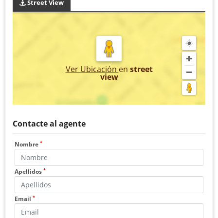
Street View
Ver Ubicación
en
street
view
Contacte al agente
*
Nombre
*
Apellidos
*
Email