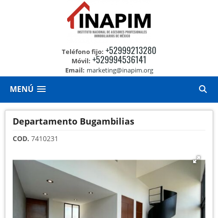
+52999213280
Teléfono fijo:
+529994536141
Móvil:
Email:
marketing@inapim.org
MENÚ
Departamento Bugambilias
COD.
7410231