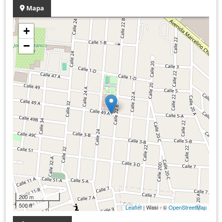
Mapa
+
−
200 m
500 ft
Leaflet
| Wasi - ©
OpenStreetMap