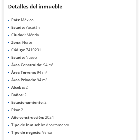
Detalles del inmueble
País:
México
Estado:
Yucatán
Ciudad:
Mérida
Zona:
Norte
Código:
7410231
Estado:
Nuevo
Área Construida:
94 m²
Área Terreno:
94 m²
Área Privada:
94 m²
Alcoba:
2
Baños:
2
Estacionamiento:
2
Piso:
2
Año construcción:
2024
Tipo de inmueble:
Apartamento
Tipo de negocio:
Venta