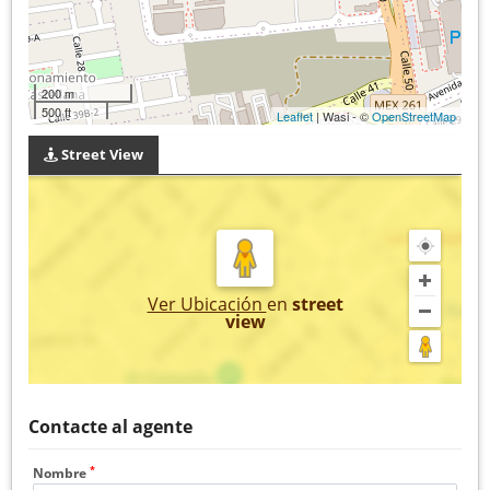
200 m
500 ft
Leaflet
| Wasi - ©
OpenStreetMap
Street View
Ver Ubicación
en
street
view
Contacte al agente
*
Nombre