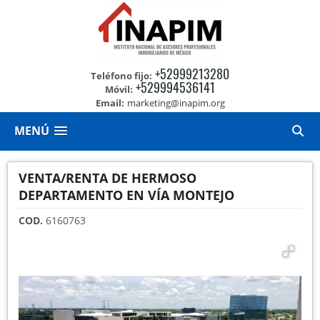
+52999213280
Teléfono fijo:
+529994536141
Móvil:
Email:
marketing@inapim.org
MENÚ
VENTA/RENTA DE HERMOSO
DEPARTAMENTO EN VÍA MONTEJO
COD.
6160763