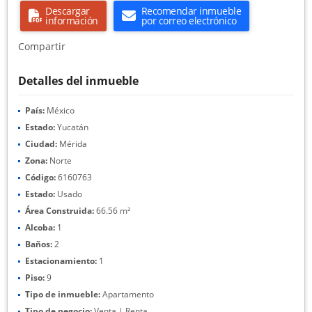
Descargar
Recomendar inmueble
información
por correo electrónico
Compartir
Detalles del inmueble
País:
México
Estado:
Yucatán
Ciudad:
Mérida
Zona:
Norte
Código:
6160763
Estado:
Usado
Área Construida:
66.56 m²
Alcoba:
1
Baños:
2
Estacionamiento:
1
Piso:
9
Tipo de inmueble:
Apartamento
Tipo de negocio:
Venta | Renta