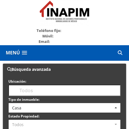
+52999213280
Teléfono fijo:
+529994536141
Móvil:
Email:
marketing@inapim.org
MENÚ
Búsqueda avanzada
Ubicación:
Tipo de inmueble:
Casa
Estado Propiedad:
Todos