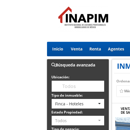
Inicio
Venta
Renta
Agentes
IN
Búsqueda avanzada
Ubicación:
Ordenar
Más
Tipo de inmueble:
Finca - Hoteles
VENT
Estado Propiedad:
DE S
YUCAT
Todos
Tipo de negocio: