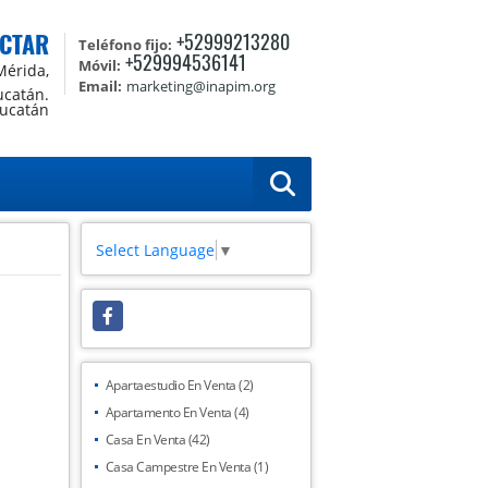
CTAR
+52999213280
Teléfono fijo:
+529994536141
Móvil:
Mérida,
Email:
marketing@inapim.org
ucatán.
Yucatán
Select Language
▼
Facebook
Apartaestudio En Venta (2)
Apartamento En Venta (4)
Casa En Venta (42)
Casa Campestre En Venta (1)