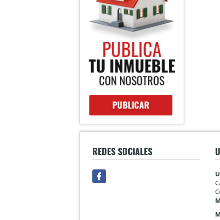
REDES SOCIALES
U
Facebook
U
C
C
M
M