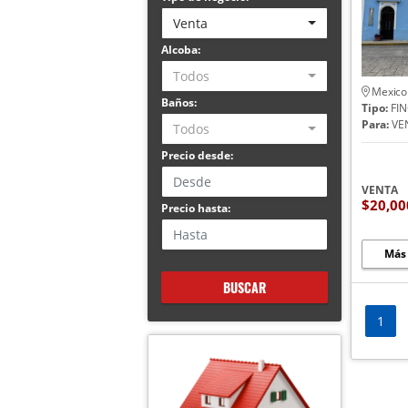
Venta
Alcoba:
Todos
Mexico
Baños:
Tipo:
FIN
Para:
VE
Todos
Precio desde:
VENTA
$20,00
Precio hasta:
Más
BUSCAR
1