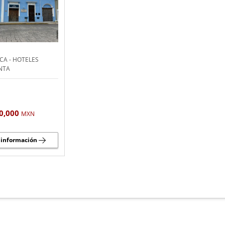
CA - HOTELES
NTA
0,000
MXN
 información